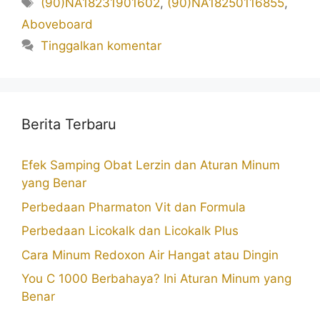
Tag
(90)NA18231901602
,
(90)NA18250116855
,
Aboveboard
Tinggalkan komentar
Berita Terbaru
Efek Samping Obat Lerzin dan Aturan Minum
yang Benar
Perbedaan Pharmaton Vit dan Formula
Perbedaan Licokalk dan Licokalk Plus
Cara Minum Redoxon Air Hangat atau Dingin
You C 1000 Berbahaya? Ini Aturan Minum yang
Benar