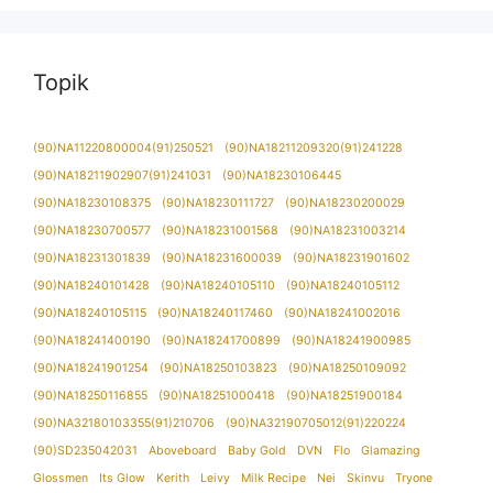
Topik
(90)NA11220800004(91)250521
(90)NA18211209320(91)241228
(90)NA18211902907(91)241031
(90)NA18230106445
(90)NA18230108375
(90)NA18230111727
(90)NA18230200029
(90)NA18230700577
(90)NA18231001568
(90)NA18231003214
(90)NA18231301839
(90)NA18231600039
(90)NA18231901602
(90)NA18240101428
(90)NA18240105110
(90)NA18240105112
(90)NA18240105115
(90)NA18240117460
(90)NA18241002016
(90)NA18241400190
(90)NA18241700899
(90)NA18241900985
(90)NA18241901254
(90)NA18250103823
(90)NA18250109092
(90)NA18250116855
(90)NA18251000418
(90)NA18251900184
(90)NA32180103355(91)210706
(90)NA32190705012(91)220224
(90)SD235042031
Aboveboard
Baby Gold
DVN
Flo
Glamazing
Glossmen
Its Glow
Kerith
Leivy
Milk Recipe
Nei
Skinvu
Tryone