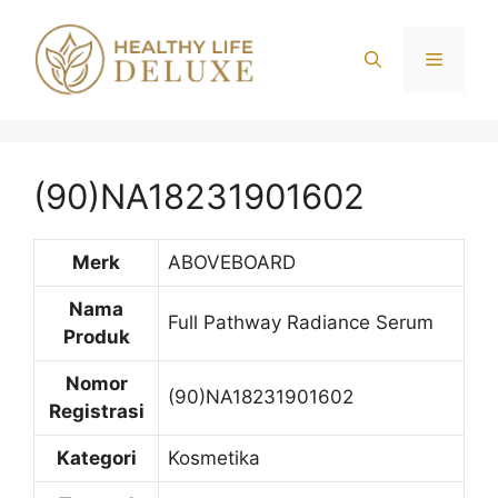
Langsung
ke
Menu
isi
(90)NA18231901602
Merk
ABOVEBOARD
Nama
Full Pathway Radiance Serum
Produk
Nomor
(90)NA18231901602
Registrasi
Kategori
Kosmetika