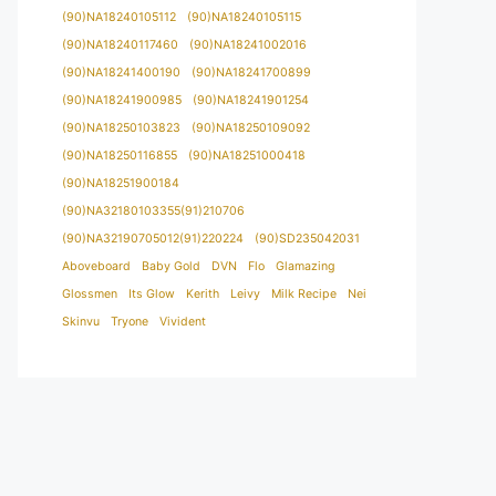
(90)NA18240105112
(90)NA18240105115
(90)NA18240117460
(90)NA18241002016
(90)NA18241400190
(90)NA18241700899
(90)NA18241900985
(90)NA18241901254
(90)NA18250103823
(90)NA18250109092
(90)NA18250116855
(90)NA18251000418
(90)NA18251900184
(90)NA32180103355(91)210706
(90)NA32190705012(91)220224
(90)SD235042031
Aboveboard
Baby Gold
DVN
Flo
Glamazing
Glossmen
Its Glow
Kerith
Leivy
Milk Recipe
Nei
Skinvu
Tryone
Vivident