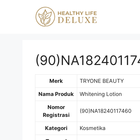
Langsung
ke
isi
(90)NA18240117
Merk
TRYONE BEAUTY
Nama Produk
Whitening Lotion
Nomor
(90)NA18240117460
Registrasi
Kategori
Kosmetika