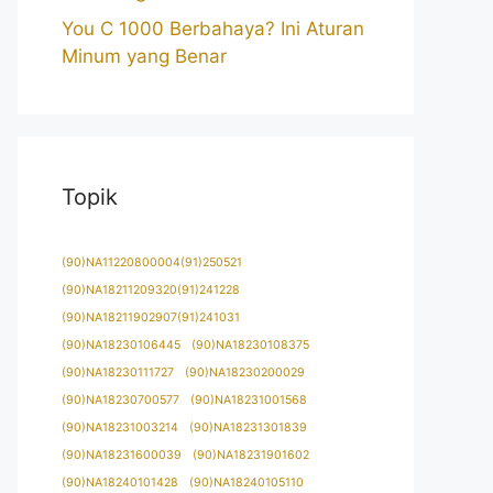
You C 1000 Berbahaya? Ini Aturan
Minum yang Benar
Topik
(90)NA11220800004(91)250521
(90)NA18211209320(91)241228
(90)NA18211902907(91)241031
(90)NA18230106445
(90)NA18230108375
(90)NA18230111727
(90)NA18230200029
(90)NA18230700577
(90)NA18231001568
(90)NA18231003214
(90)NA18231301839
(90)NA18231600039
(90)NA18231901602
(90)NA18240101428
(90)NA18240105110