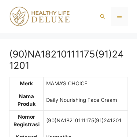
Langsung
ke
Menu
isi
(90)NA18210111175(91)24
1201
Merk
MAMA’S CHOICE
Nama
Daily Nourishing Face Cream
Produk
Nomor
(90)NA18210111175(91)241201
Registrasi