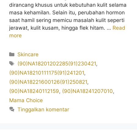
dirancang khusus untuk kebutuhan kulit selama
masa kehamilan. Selain itu, perubahan hormon
saat hamil sering memicu masalah kulit seperti
jerawat, kulit kusam, hingga flek hitam. …
Read
more
Kategori
Skincare
Tag
(90)NA18201202285(91)230421
,
(90)NA18210111175(91)241201
,
(90)NA18221600126(91)250821
,
(90)NA18240112159
,
(90)NA18241207010
,
Mama Choice
Tinggalkan komentar