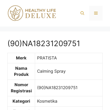
Langsung
ke
Menu
isi
(90)NA18231209751
Merk
PRATISTA
Nama
Calming Spray
Produk
Nomor
(90)NA18231209751
Registrasi
Kategori
Kosmetika