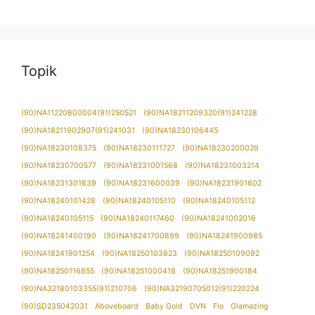
Topik
(90)NA11220800004(91)250521
(90)NA18211209320(91)241228
(90)NA18211902907(91)241031
(90)NA18230106445
(90)NA18230108375
(90)NA18230111727
(90)NA18230200029
(90)NA18230700577
(90)NA18231001568
(90)NA18231003214
(90)NA18231301839
(90)NA18231600039
(90)NA18231901602
(90)NA18240101428
(90)NA18240105110
(90)NA18240105112
(90)NA18240105115
(90)NA18240117460
(90)NA18241002016
(90)NA18241400190
(90)NA18241700899
(90)NA18241900985
(90)NA18241901254
(90)NA18250103823
(90)NA18250109092
(90)NA18250116855
(90)NA18251000418
(90)NA18251900184
(90)NA32180103355(91)210706
(90)NA32190705012(91)220224
(90)SD235042031
Aboveboard
Baby Gold
DVN
Flo
Glamazing