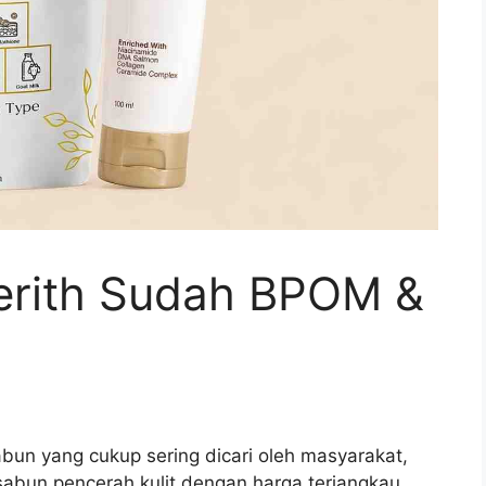
erith Sudah BPOM &
bun yang cukup sering dicari oleh masyarakat,
sabun pencerah kulit dengan harga terjangkau.