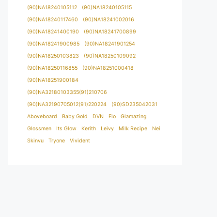
(90)NA18240105112
(90)NA18240105115
(90)NA18240117460
(90)NA18241002016
(90)NA18241400190
(90)NA18241700899
(90)NA18241900985
(90)NA18241901254
(90)NA18250103823
(90)NA18250109092
(90)NA18250116855
(90)NA18251000418
(90)NA18251900184
(90)NA32180103355(91)210706
(90)NA32190705012(91)220224
(90)SD235042031
Aboveboard
Baby Gold
DVN
Flo
Glamazing
Glossmen
Its Glow
Kerith
Leivy
Milk Recipe
Nei
Skinvu
Tryone
Vivident