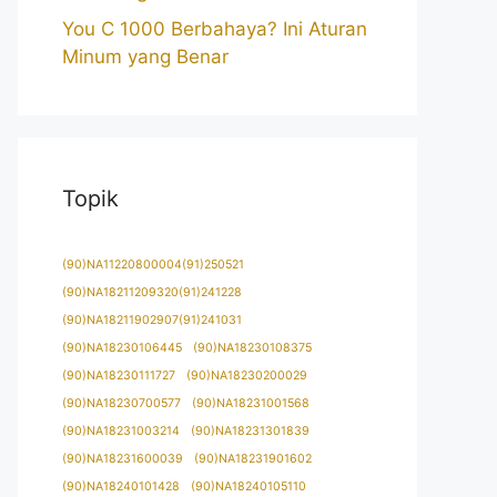
You C 1000 Berbahaya? Ini Aturan
Minum yang Benar
Topik
(90)NA11220800004(91)250521
(90)NA18211209320(91)241228
(90)NA18211902907(91)241031
(90)NA18230106445
(90)NA18230108375
(90)NA18230111727
(90)NA18230200029
(90)NA18230700577
(90)NA18231001568
(90)NA18231003214
(90)NA18231301839
(90)NA18231600039
(90)NA18231901602
(90)NA18240101428
(90)NA18240105110