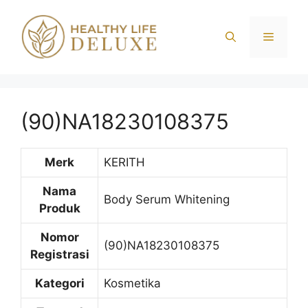
Langsung
ke
Menu
isi
(90)NA18230108375
Merk
KERITH
Nama
Body Serum Whitening
Produk
Nomor
(90)NA18230108375
Registrasi
Kategori
Kosmetika