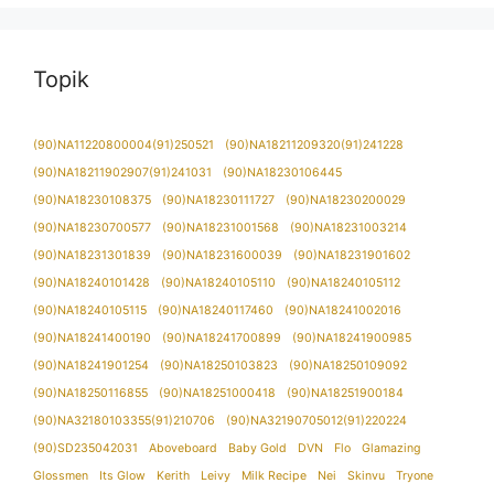
Topik
(90)NA11220800004(91)250521
(90)NA18211209320(91)241228
(90)NA18211902907(91)241031
(90)NA18230106445
(90)NA18230108375
(90)NA18230111727
(90)NA18230200029
(90)NA18230700577
(90)NA18231001568
(90)NA18231003214
(90)NA18231301839
(90)NA18231600039
(90)NA18231901602
(90)NA18240101428
(90)NA18240105110
(90)NA18240105112
(90)NA18240105115
(90)NA18240117460
(90)NA18241002016
(90)NA18241400190
(90)NA18241700899
(90)NA18241900985
(90)NA18241901254
(90)NA18250103823
(90)NA18250109092
(90)NA18250116855
(90)NA18251000418
(90)NA18251900184
(90)NA32180103355(91)210706
(90)NA32190705012(91)220224
(90)SD235042031
Aboveboard
Baby Gold
DVN
Flo
Glamazing
Glossmen
Its Glow
Kerith
Leivy
Milk Recipe
Nei
Skinvu
Tryone