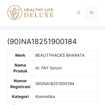
Langsung
ke
Menu
isi
(90)NA18251900184
Merk
BEAUTYHACKS BHARATA
Nama
dr. FAY Serum
Produk
Nomor
(90)NA18251900184
Registrasi
Kategori
Kosmetika