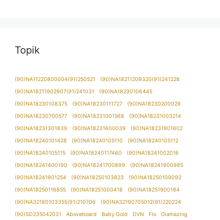
Topik
(90)NA11220800004(91)250521
(90)NA18211209320(91)241228
(90)NA18211902907(91)241031
(90)NA18230106445
(90)NA18230108375
(90)NA18230111727
(90)NA18230200029
(90)NA18230700577
(90)NA18231001568
(90)NA18231003214
(90)NA18231301839
(90)NA18231600039
(90)NA18231901602
(90)NA18240101428
(90)NA18240105110
(90)NA18240105112
(90)NA18240105115
(90)NA18240117460
(90)NA18241002016
(90)NA18241400190
(90)NA18241700899
(90)NA18241900985
(90)NA18241901254
(90)NA18250103823
(90)NA18250109092
(90)NA18250116855
(90)NA18251000418
(90)NA18251900184
(90)NA32180103355(91)210706
(90)NA32190705012(91)220224
(90)SD235042031
Aboveboard
Baby Gold
DVN
Flo
Glamazing