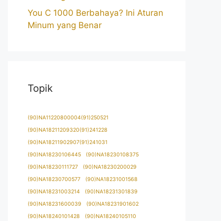
You C 1000 Berbahaya? Ini Aturan
Minum yang Benar
Topik
(90)NA11220800004(91)250521
(90)NA18211209320(91)241228
(90)NA18211902907(91)241031
(90)NA18230106445
(90)NA18230108375
(90)NA18230111727
(90)NA18230200029
(90)NA18230700577
(90)NA18231001568
(90)NA18231003214
(90)NA18231301839
(90)NA18231600039
(90)NA18231901602
(90)NA18240101428
(90)NA18240105110