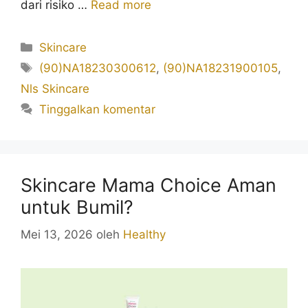
dari risiko …
Read more
Kategori
Skincare
Tag
(90)NA18230300612
,
(90)NA18231900105
,
Nls Skincare
Tinggalkan komentar
Skincare Mama Choice Aman
untuk Bumil?
Mei 13, 2026
oleh
Healthy