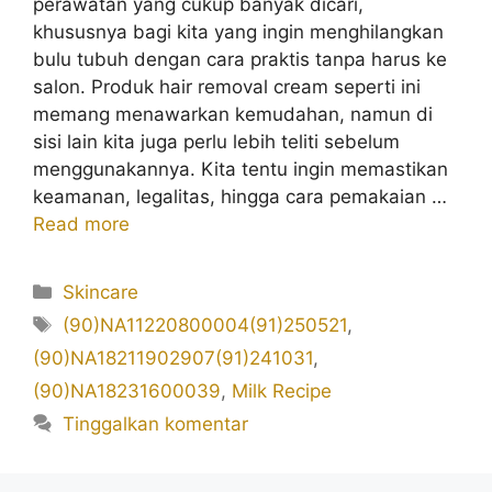
perawatan yang cukup banyak dicari,
khususnya bagi kita yang ingin menghilangkan
bulu tubuh dengan cara praktis tanpa harus ke
salon. Produk hair removal cream seperti ini
memang menawarkan kemudahan, namun di
sisi lain kita juga perlu lebih teliti sebelum
menggunakannya. Kita tentu ingin memastikan
keamanan, legalitas, hingga cara pemakaian …
Read more
Kategori
Skincare
Tag
(90)NA11220800004(91)250521
,
(90)NA18211902907(91)241031
,
(90)NA18231600039
,
Milk Recipe
Tinggalkan komentar