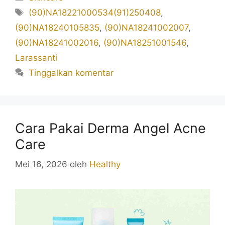
Tag
(90)NA18221000534(91)250408
,
(90)NA18240105835
,
(90)NA18241002007
,
(90)NA18241002016
,
(90)NA18251001546
,
Larassanti
Tinggalkan komentar
Cara Pakai Derma Angel Acne
Care
Mei 16, 2026
oleh
Healthy