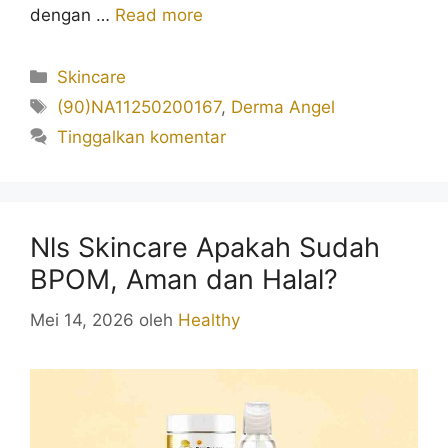
dengan …
Read more
Kategori
Skincare
Tag
(90)NA11250200167
,
Derma Angel
Tinggalkan komentar
Nls Skincare Apakah Sudah
BPOM, Aman dan Halal?
Mei 14, 2026
oleh
Healthy