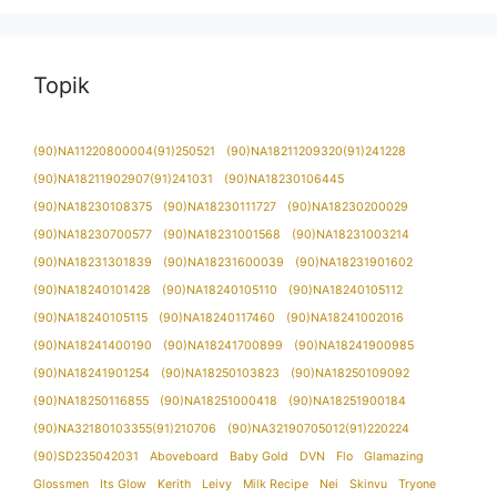
Topik
(90)NA11220800004(91)250521
(90)NA18211209320(91)241228
(90)NA18211902907(91)241031
(90)NA18230106445
(90)NA18230108375
(90)NA18230111727
(90)NA18230200029
(90)NA18230700577
(90)NA18231001568
(90)NA18231003214
(90)NA18231301839
(90)NA18231600039
(90)NA18231901602
(90)NA18240101428
(90)NA18240105110
(90)NA18240105112
(90)NA18240105115
(90)NA18240117460
(90)NA18241002016
(90)NA18241400190
(90)NA18241700899
(90)NA18241900985
(90)NA18241901254
(90)NA18250103823
(90)NA18250109092
(90)NA18250116855
(90)NA18251000418
(90)NA18251900184
(90)NA32180103355(91)210706
(90)NA32190705012(91)220224
(90)SD235042031
Aboveboard
Baby Gold
DVN
Flo
Glamazing
Glossmen
Its Glow
Kerith
Leivy
Milk Recipe
Nei
Skinvu
Tryone