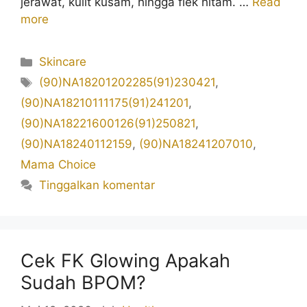
jerawat, kulit kusam, hingga flek hitam. …
Read
more
Kategori
Skincare
Tag
(90)NA18201202285(91)230421
,
(90)NA18210111175(91)241201
,
(90)NA18221600126(91)250821
,
(90)NA18240112159
,
(90)NA18241207010
,
Mama Choice
Tinggalkan komentar
Cek FK Glowing Apakah
Sudah BPOM?