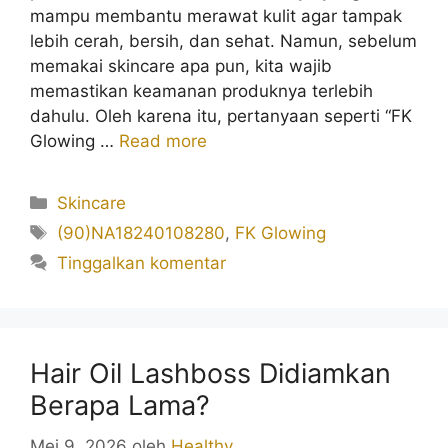
mampu membantu merawat kulit agar tampak
lebih cerah, bersih, dan sehat. Namun, sebelum
memakai skincare apa pun, kita wajib
memastikan keamanan produknya terlebih
dahulu. Oleh karena itu, pertanyaan seperti “FK
Glowing …
Read more
Kategori
Skincare
Tag
(90)NA18240108280
,
FK Glowing
Tinggalkan komentar
Hair Oil Lashboss Didiamkan
Berapa Lama?
Mei 9, 2026
oleh
Healthy