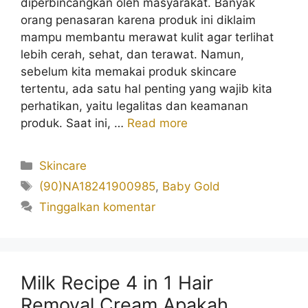
diperbincangkan oleh masyarakat. Banyak
orang penasaran karena produk ini diklaim
mampu membantu merawat kulit agar terlihat
lebih cerah, sehat, dan terawat. Namun,
sebelum kita memakai produk skincare
tertentu, ada satu hal penting yang wajib kita
perhatikan, yaitu legalitas dan keamanan
produk. Saat ini, …
Read more
Kategori
Skincare
Tag
(90)NA18241900985
,
Baby Gold
Tinggalkan komentar
Milk Recipe 4 in 1 Hair
Removal Cream Apakah