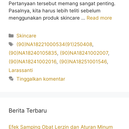
Pertanyaan tersebut memang sangat penting.
Pasalnya, kita harus lebih teliti sebelum
menggunakan produk skincare …
Read more
Kategori
Skincare
Tag
(90)NA18221000534(91)250408
,
(90)NA18240105835
,
(90)NA18241002007
,
(90)NA18241002016
,
(90)NA18251001546
,
Larassanti
Tinggalkan komentar
Berita Terbaru
Efek Samping Obat Lerzin dan Aturan Minum