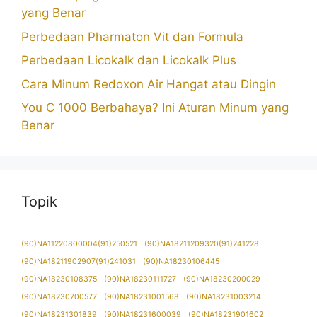
yang Benar
Perbedaan Pharmaton Vit dan Formula
Perbedaan Licokalk dan Licokalk Plus
Cara Minum Redoxon Air Hangat atau Dingin
You C 1000 Berbahaya? Ini Aturan Minum yang
Benar
Topik
(90)NA11220800004(91)250521
(90)NA18211209320(91)241228
(90)NA18211902907(91)241031
(90)NA18230106445
(90)NA18230108375
(90)NA18230111727
(90)NA18230200029
(90)NA18230700577
(90)NA18231001568
(90)NA18231003214
(90)NA18231301839
(90)NA18231600039
(90)NA18231901602