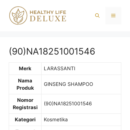
Langsung
ke
Menu
isi
(90)NA18251001546
Merk
LARASSANTI
Nama
GINSENG SHAMPOO
Produk
Nomor
(90)NA18251001546
Registrasi
Kategori
Kosmetika