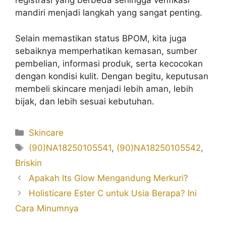
registrasi yang berbeda sehingga verifikasi
mandiri menjadi langkah yang sangat penting.
Selain memastikan status BPOM, kita juga
sebaiknya memperhatikan kemasan, sumber
pembelian, informasi produk, serta kecocokan
dengan kondisi kulit. Dengan begitu, keputusan
membeli skincare menjadi lebih aman, lebih
bijak, dan lebih sesuai kebutuhan.
Kategori
Skincare
Tag
(90)NA18250105541
,
(90)NA18250105542
,
Briskin
Apakah Its Glow Mengandung Merkuri?
Holisticare Ester C untuk Usia Berapa? Ini
Cara Minumnya