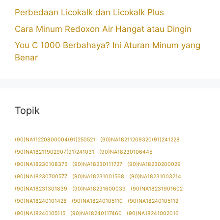
Perbedaan Licokalk dan Licokalk Plus
Cara Minum Redoxon Air Hangat atau Dingin
You C 1000 Berbahaya? Ini Aturan Minum yang
Benar
Topik
(90)NA11220800004(91)250521
(90)NA18211209320(91)241228
(90)NA18211902907(91)241031
(90)NA18230106445
(90)NA18230108375
(90)NA18230111727
(90)NA18230200029
(90)NA18230700577
(90)NA18231001568
(90)NA18231003214
(90)NA18231301839
(90)NA18231600039
(90)NA18231901602
(90)NA18240101428
(90)NA18240105110
(90)NA18240105112
(90)NA18240105115
(90)NA18240117460
(90)NA18241002016