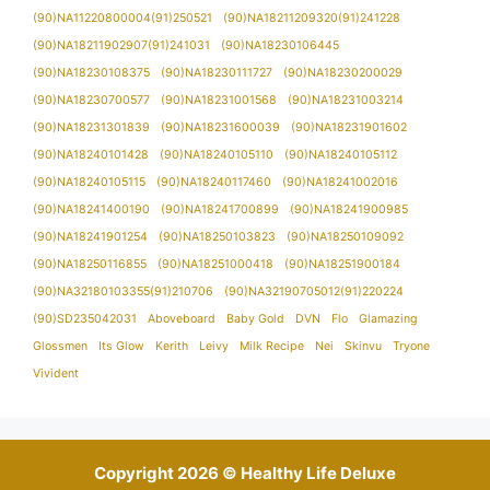
(90)NA11220800004(91)250521
(90)NA18211209320(91)241228
(90)NA18211902907(91)241031
(90)NA18230106445
(90)NA18230108375
(90)NA18230111727
(90)NA18230200029
(90)NA18230700577
(90)NA18231001568
(90)NA18231003214
(90)NA18231301839
(90)NA18231600039
(90)NA18231901602
(90)NA18240101428
(90)NA18240105110
(90)NA18240105112
(90)NA18240105115
(90)NA18240117460
(90)NA18241002016
(90)NA18241400190
(90)NA18241700899
(90)NA18241900985
(90)NA18241901254
(90)NA18250103823
(90)NA18250109092
(90)NA18250116855
(90)NA18251000418
(90)NA18251900184
(90)NA32180103355(91)210706
(90)NA32190705012(91)220224
(90)SD235042031
Aboveboard
Baby Gold
DVN
Flo
Glamazing
Glossmen
Its Glow
Kerith
Leivy
Milk Recipe
Nei
Skinvu
Tryone
Vivident
Copyright 2026 © Healthy Life Deluxe