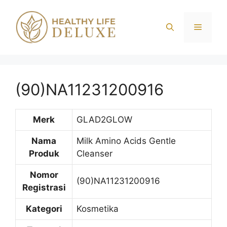
Langsung
ke
Menu
isi
(90)NA11231200916
Merk
GLAD2GLOW
Nama
Milk Amino Acids Gentle
Produk
Cleanser
Nomor
(90)NA11231200916
Registrasi
Kategori
Kosmetika