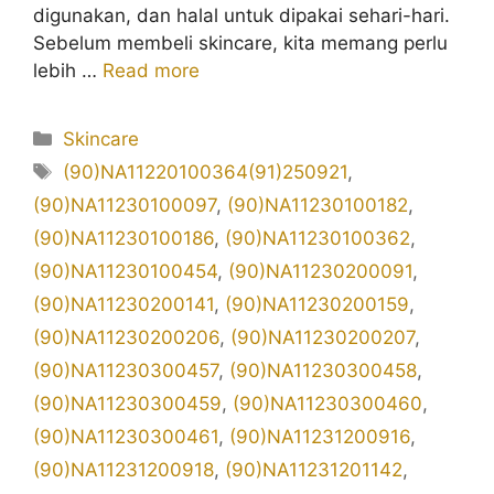
digunakan, dan halal untuk dipakai sehari-hari.
Sebelum membeli skincare, kita memang perlu
lebih …
Read more
Kategori
Skincare
Tag
(90)NA11220100364(91)250921
,
(90)NA11230100097
,
(90)NA11230100182
,
(90)NA11230100186
,
(90)NA11230100362
,
(90)NA11230100454
,
(90)NA11230200091
,
(90)NA11230200141
,
(90)NA11230200159
,
(90)NA11230200206
,
(90)NA11230200207
,
(90)NA11230300457
,
(90)NA11230300458
,
(90)NA11230300459
,
(90)NA11230300460
,
(90)NA11230300461
,
(90)NA11231200916
,
(90)NA11231200918
,
(90)NA11231201142
,