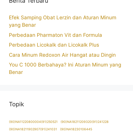
Berita Terbaru
Efek Samping Obat Lerzin dan Aturan Minum
yang Benar
Perbedaan Pharmaton Vit dan Formula
Perbedaan Licokalk dan Licokalk Plus
Cara Minum Redoxon Air Hangat atau Dingin
You C 1000 Berbahaya? Ini Aturan Minum yang
Benar
Topik
(90)NA11220800004(91)250521
(90)NA18211209320(91)241228
(90)NA18211902907(91)241031
(90)NA18230106445