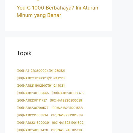
You C 1000 Berbahaya? Ini Aturan
Minum yang Benar
Topik
(90)NA11220800004(91)250521
(90)NA18211209320(91)241228
(90)NA18211902907(91)241031
(90)NA18230106445
(90)NA18230108375
(90)NA18230111727
(90)NA18230200029
(90)NA18230700577
(90)NA18231001568
(90)NA18231003214
(90)NA18231301839
(90)NA18231600039
(90)NA18231901602
(90)NA18240101428
(90)NA18240105110