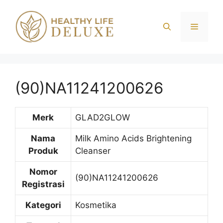
Langsung
ke
Menu
isi
(90)NA11241200626
Merk
GLAD2GLOW
Nama
Milk Amino Acids Brightening
Produk
Cleanser
Nomor
(90)NA11241200626
Registrasi
Kategori
Kosmetika