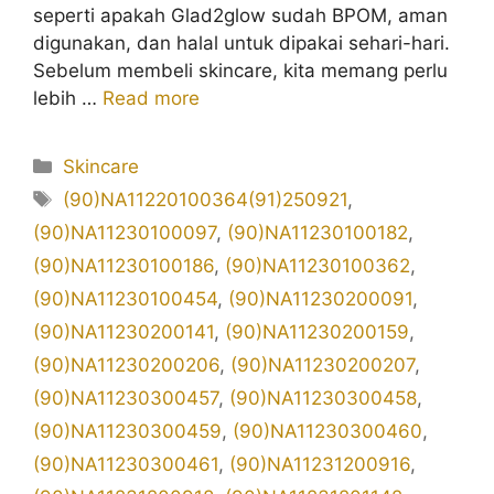
seperti apakah Glad2glow sudah BPOM, aman
digunakan, dan halal untuk dipakai sehari-hari.
Sebelum membeli skincare, kita memang perlu
lebih …
Read more
Kategori
Skincare
Tag
(90)NA11220100364(91)250921
,
(90)NA11230100097
,
(90)NA11230100182
,
(90)NA11230100186
,
(90)NA11230100362
,
(90)NA11230100454
,
(90)NA11230200091
,
(90)NA11230200141
,
(90)NA11230200159
,
(90)NA11230200206
,
(90)NA11230200207
,
(90)NA11230300457
,
(90)NA11230300458
,
(90)NA11230300459
,
(90)NA11230300460
,
(90)NA11230300461
,
(90)NA11231200916
,