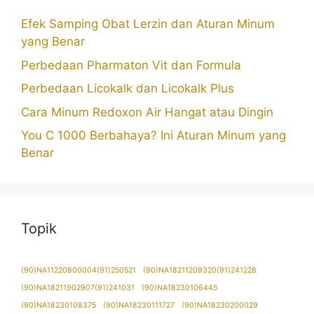
Efek Samping Obat Lerzin dan Aturan Minum
yang Benar
Perbedaan Pharmaton Vit dan Formula
Perbedaan Licokalk dan Licokalk Plus
Cara Minum Redoxon Air Hangat atau Dingin
You C 1000 Berbahaya? Ini Aturan Minum yang
Benar
Topik
(90)NA11220800004(91)250521
(90)NA18211209320(91)241228
(90)NA18211902907(91)241031
(90)NA18230106445
(90)NA18230108375
(90)NA18230111727
(90)NA18230200029