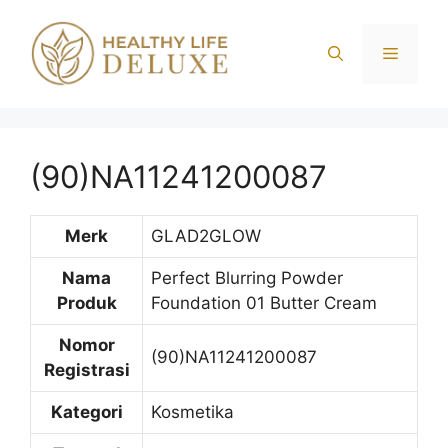
Langsung
ke
Menu
isi
(90)NA11241200087
Merk
GLAD2GLOW
Nama
Perfect Blurring Powder
Produk
Foundation 01 Butter Cream
Nomor
(90)NA11241200087
Registrasi
Kategori
Kosmetika