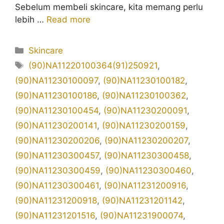
Sebelum membeli skincare, kita memang perlu
lebih …
Read more
Kategori
Skincare
Tag
(90)NA11220100364(91)250921
,
(90)NA11230100097
,
(90)NA11230100182
,
(90)NA11230100186
,
(90)NA11230100362
,
(90)NA11230100454
,
(90)NA11230200091
,
(90)NA11230200141
,
(90)NA11230200159
,
(90)NA11230200206
,
(90)NA11230200207
,
(90)NA11230300457
,
(90)NA11230300458
,
(90)NA11230300459
,
(90)NA11230300460
,
(90)NA11230300461
,
(90)NA11231200916
,
(90)NA11231200918
,
(90)NA11231201142
,
(90)NA11231201516
,
(90)NA11231900074
,